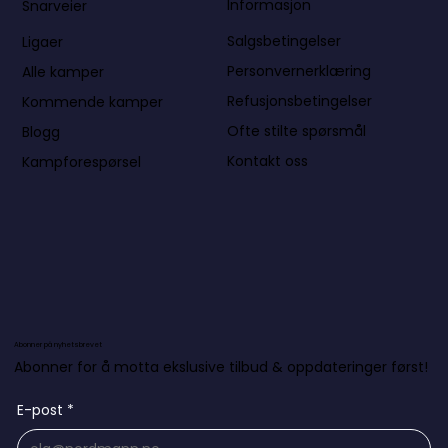
Informasjon
Snarveier
Salgsbetingelser
Ligaer
Personvernerklæring
Alle kamper
Refusjonsbetingelser
Kommende kamper
Ofte stilte spørsmål
Blogg
Kontakt oss
Kampforespørsel
Abonner på nyhetsbrevet
Abonner for å motta ekslusive tilbud & oppdateringer først!
E-post
*