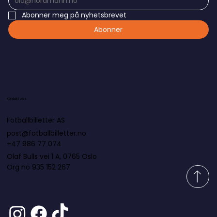
Abonner meg på nyhetsbrevet
Abonner
Kontakt oss
Fotballbilletter AS
post@fotballbilletter.no
+47 986 77 074
Olaf Bulls vei 1 A, 0765 Oslo
Org no 935 152 267