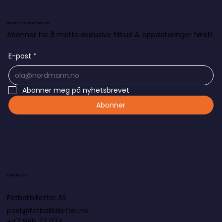
Abonner på nyhetsbrevet
Abonner for å motta ekslusive tilbud & oppdateringer først!
E-post
*
Abonner meg på nyhetsbrevet
Abonner
Kontakt oss
Fotballbilletter AS
post@fotballbilletter.no
+47 986 77 074