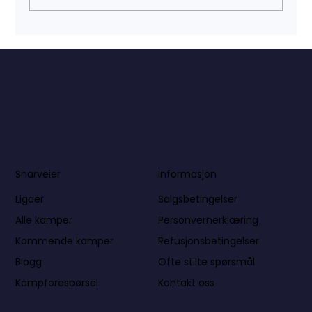
Informasjon
Snarveier
Salgsbetingelser
Ligaer
Personvernerklæring
Alle kamper
Refusjonsbetingelser
Kommende kamper
Ofte stilte spørsmål
Blogg
Kontakt oss
Kampforespørsel