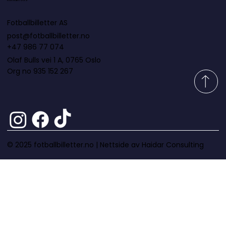
Fotballbilletter AS
post@fotballbilletter.no
+47 986 77 074
Olaf Bulls vei 1 A, 0765 Oslo
Org no 935 152 267
© 2025 fotballbilletter.no |
Nettside av Haidar Consulting