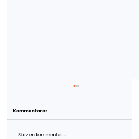
Manchester United ønsker ny
stadion.
Kommentarer
Manchester United har nylig avduket
planer om å bygge et nytt stadion med en
kapasitet på 100 000 seter, noe som vil
gjøre det til det...
Skriv en kommentar …