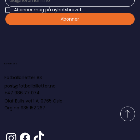
Abonner meg på nyhetsbrevet
Abonner
Kontakt oss
Fotballbilletter AS
post@fotballbilletter.no
+47 986 77 074
Olaf Bulls vei 1 A, 0765 Oslo
Org no 935 152 267