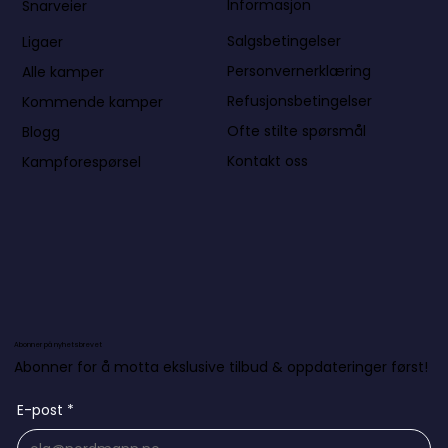
Informasjon
Snarveier
Salgsbetingelser
Ligaer
Personvernerklæring
Alle kamper
Refusjonsbetingelser
Kommende kamper
Ofte stilte spørsmål
Blogg
Kontakt oss
Kampforespørsel
Abonner på nyhetsbrevet
Abonner for å motta ekslusive tilbud & oppdateringer først!
E-post
*