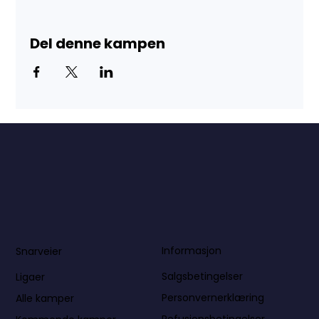
Del denne kampen
Informasjon
Snarveier
Salgsbetingelser
Ligaer
Personvernerklæring
Alle kamper