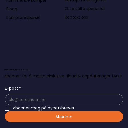
Refusjonsbetingelser
Kommende kamper
Ofte stilte spørsmål
Blogg
Kontakt oss
Kampforespørsel
Abonner på nyhetsbrevet
Abonner for å motta ekslusive tilbud & oppdateringer først!
E-post
*
Abonner meg på nyhetsbrevet
Abonner