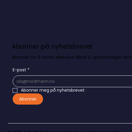
Abonner på nyhetsbrevet
Abonner for å motta ekslusive tilbud & oppdateringer først
E-post
*
Abonner meg på nyhetsbrevet
Abonner