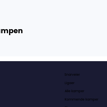
kampen
Snarveier
Ligaer
Alle kamper
Kommende kamper