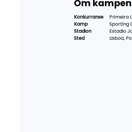
Om kampen
Konkurranse 
	Primeira
Kamp 
		Sporting 
Stadion 	
	Estadio J
Sted 
		Lisboa, P