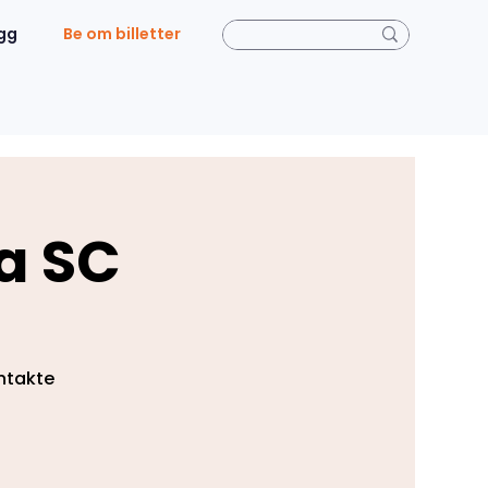
gg
Be om billetter
ia SC
ontakte