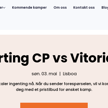
er
Kommende kamper
Om oss
Kontakt oss
Blo
ting CP vs Vitor
søn. 03. mai
  |  
Lisboa
aler ingenting nå. Når du sender forespørselen, vil vi k
deg med et pristilbud for ønsket kamp.