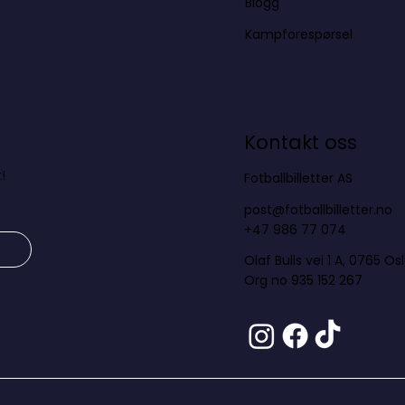
Blogg
Kampforespørsel
Kontakt oss
!
Fotballbilletter AS
post@fotballbilletter.no
+47 986 77 074
Olaf Bulls vei 1 A, 0765 Os
Org no 935 152 267