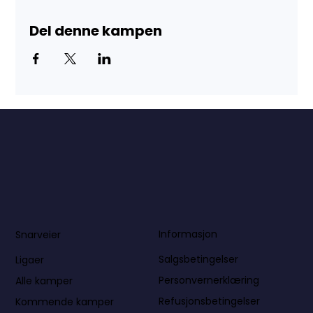
Del denne kampen
Informasjon
Snarveier
Salgsbetingelser
Ligaer
Personvernerklæring
Alle kamper
Refusjonsbetingelser
Kommende kamper