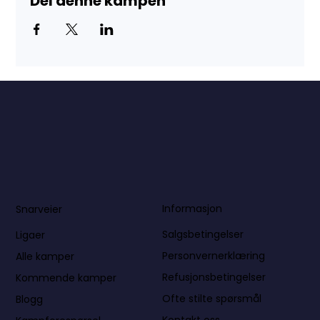
Del denne kampen
Informasjon
Snarveier
Salgsbetingelser
Ligaer
Personvernerklæring
Alle kamper
Refusjonsbetingelser
Kommende kamper
Ofte stilte spørsmål
Blogg