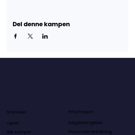
Del denne kampen
Informasjon
Snarveier
Salgsbetingelser
Ligaer
Personvernerklæring
Alle kamper