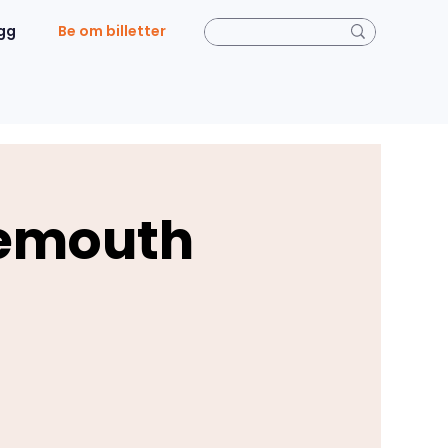
gg
Be om billetter
nemouth