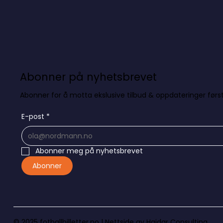
Abonner på nyhetsbrevet
Abonner for å motta ekslusive tilbud & oppdateringer først
E-post
*
Abonner meg på nyhetsbrevet
Abonner
© 2025 fotballbilletter.no |
Nettside av Haidar Consulting