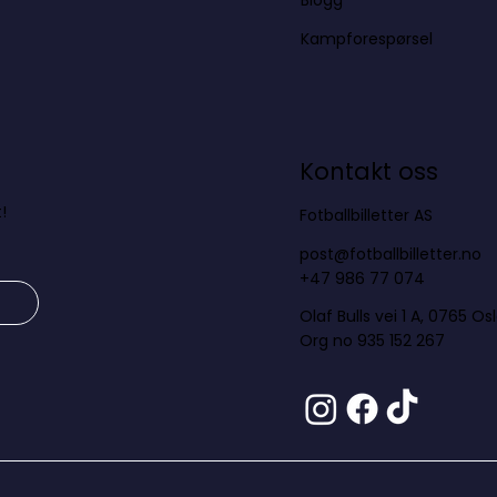
Blogg
Kampforespørsel
Kontakt oss
!
Fotballbilletter AS
post@fotballbilletter.no
+47 986 77 074
Olaf Bulls vei 1 A, 0765 Os
Org no 935 152 267