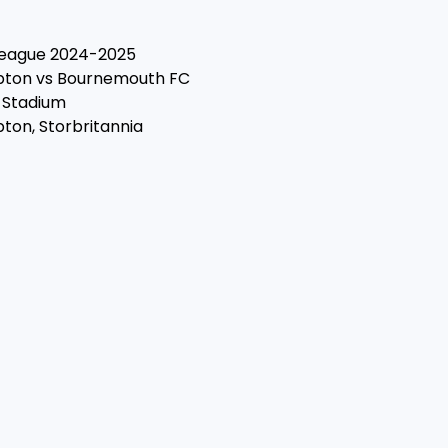
League 2024-2025
pton vs Bournemouth FC
s Stadium
pton, Storbritannia