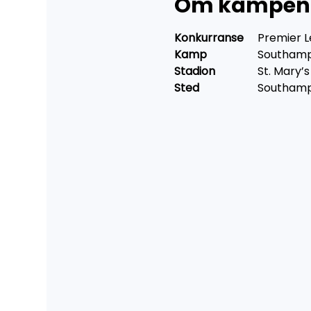
Om kampen
Konkurranse	
Premier 
Kamp	
	Southam
Stadion	
	St. Mary’
Sted	
		Southam