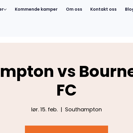
er
Kommende kamper
Om oss
Kontakt oss
Blo
mpton vs Bour
FC
lør. 15. feb.
  |  
Southampton