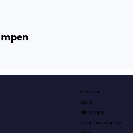
kampen
Snarveier
Ligaer
Alle kamper
Kommende kamper