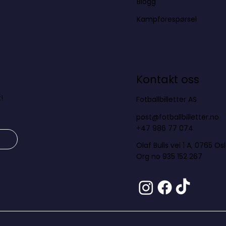
Blogg
Kampforespørsel
Kontakt oss
!
Fotballbilletter AS
post@fotballbilletter.no
+47 986 77 074
Olaf Bulls vei 1 A, 0765 Os
Org no 935 152 267