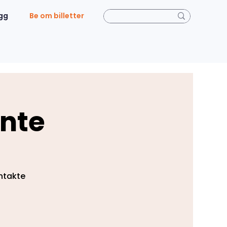
gg
Be om billetter
ante
ontakte