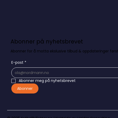
Abonner på nyhetsbrevet
Abonner for å motta ekslusive tilbud & oppdateringer først
E-post
*
Abonner meg på nyhetsbrevet
Abonner