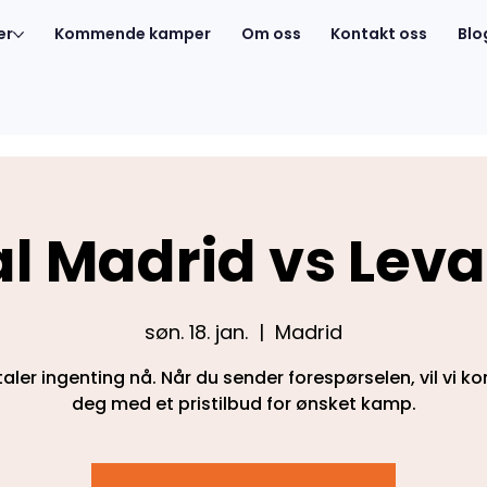
er
Kommende kamper
Om oss
Kontakt oss
Blo
l Madrid vs Lev
søn. 18. jan.
  |  
Madrid
aler ingenting nå. Når du sender forespørselen, vil vi k
deg med et pristilbud for ønsket kamp.