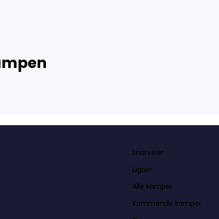
kampen
Snarveier
Ligaer
Alle kamper
Kommende kamper