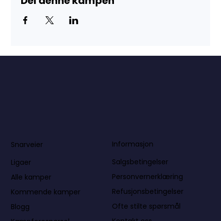
Del denne kampen
Informasjon
Snarveier
Salgsbetingelser
Ligaer
Personvernerklæring
Alle kamper
Refusjonsbetingelser
Kommende kamper
Ofte stilte spørsmål
Blogg