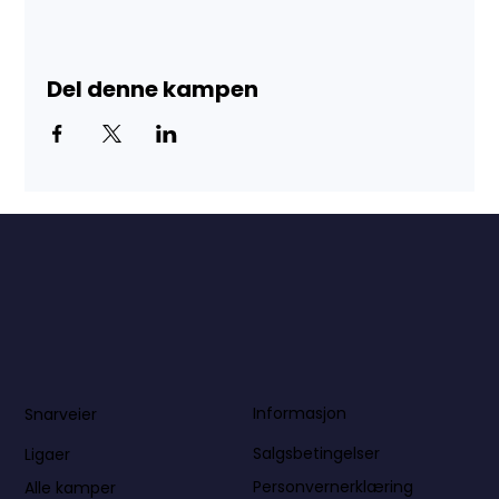
Del denne kampen
Informasjon
Snarveier
Salgsbetingelser
Ligaer
Personvernerklæring
Alle kamper