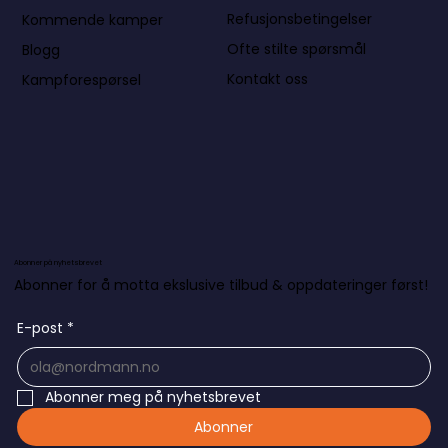
Refusjonsbetingelser
Kommende kamper
Ofte stilte spørsmål
Blogg
Kontakt oss
Kampforespørsel
Abonner på nyhetsbrevet
Abonner for å motta ekslusive tilbud & oppdateringer først!
E-post
*
Abonner meg på nyhetsbrevet
Abonner