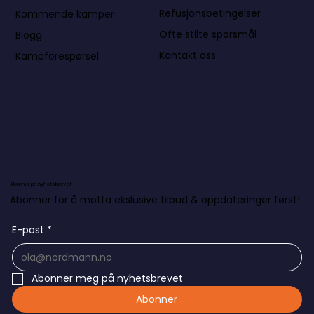
Refusjonsbetingelser
Kommende kamper
Ofte stilte spørsmål
Blogg
Kontakt oss
Kampforespørsel
Abonner på nyhetsbrevet
Abonner for å motta ekslusive tilbud & oppdateringer først!
E-post
*
Abonner meg på nyhetsbrevet
Abonner