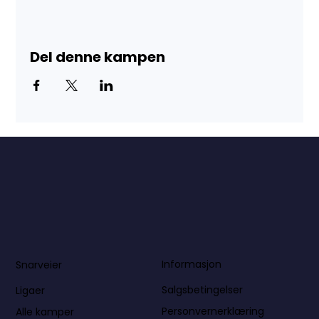
Del denne kampen
Informasjon
Snarveier
Salgsbetingelser
Ligaer
Personvernerklæring
Alle kamper