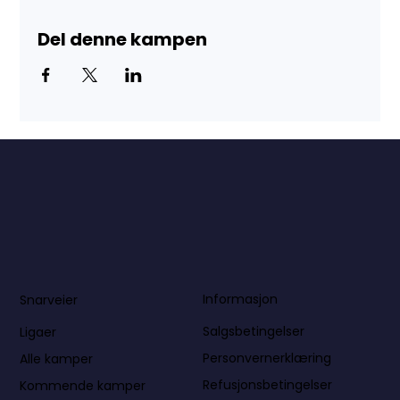
Del denne kampen
Informasjon
Snarveier
Salgsbetingelser
Ligaer
Personvernerklæring
Alle kamper
Refusjonsbetingelser
Kommende kamper