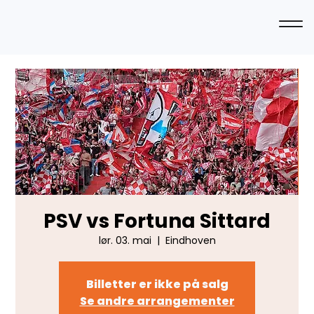
PSV vs Fortuna Sittard
lør. 03. mai
  |  
Eindhoven
Billetter er ikke på salg
Se andre arrangementer