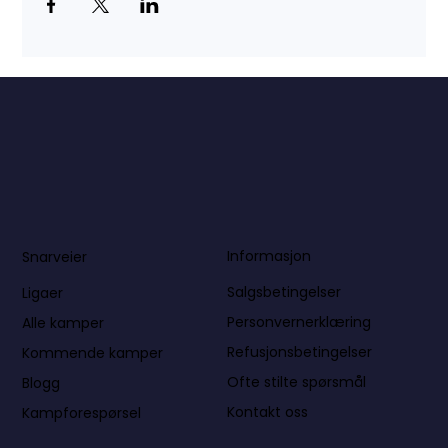
Informasjon
Snarveier
Salgsbetingelser
Ligaer
Personvernerklæring
Alle kamper
Refusjonsbetingelser
Kommende kamper
Ofte stilte spørsmål
Blogg
Kontakt oss
Kampforespørsel