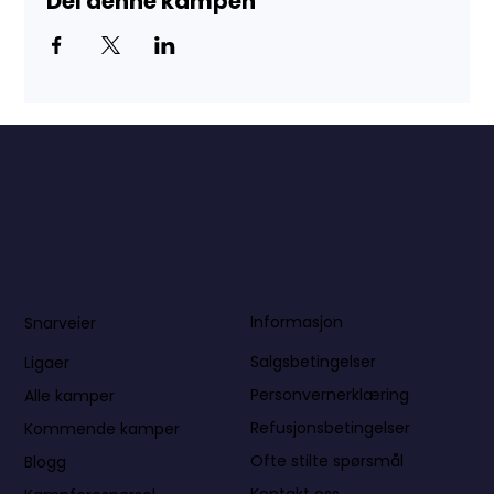
Del denne kampen
Informasjon
Snarveier
Salgsbetingelser
Ligaer
Personvernerklæring
Alle kamper
Refusjonsbetingelser
Kommende kamper
Ofte stilte spørsmål
Blogg