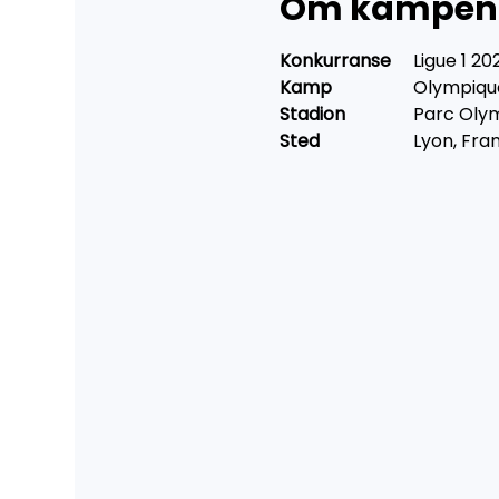
Om kampen
Konkurranse	
Ligue 1 2
Kamp		
Olympique
Stadion		
Parc Oly
Sted			
Lyon, Fra