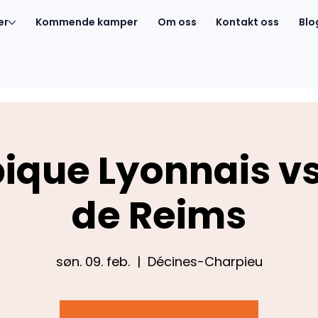
er
Kommende kamper
Om oss
Kontakt oss
Blo
ique Lyonnais vs
de Reims
søn. 09. feb.
  |  
Décines-Charpieu