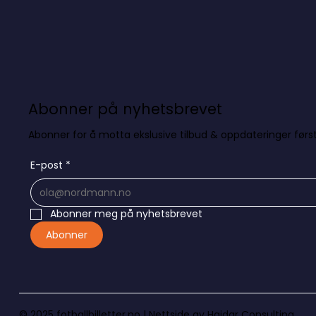
Abonner på nyhetsbrevet
Abonner for å motta ekslusive tilbud & oppdateringer først
E-post
*
Abonner meg på nyhetsbrevet
Abonner
© 2025 fotballbilletter.no |
Nettside av Haidar Consulting