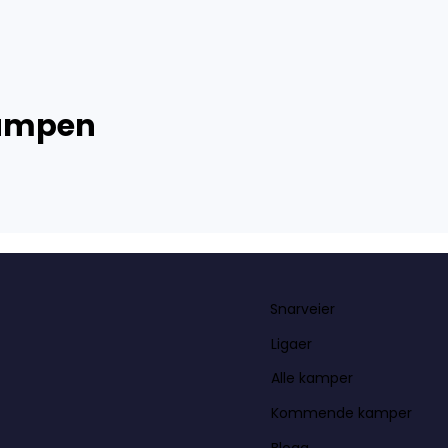
kampen
Snarveier
Ligaer
Alle kamper
Kommende kamper