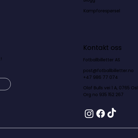
Blogg
Kampforespørsel
Kontakt oss
!
Fotballbilletter AS
post@fotballbilletter.no
+47 986 77 074
Olaf Bulls vei 1 A, 0765 Os
Org no 935 152 267