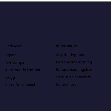
Informasjon
Snarveier
Salgsbetingelser
Ligaer
Personvernerklæring
Alle kamper
Refusjonsbetingelser
Kommende kamper
Ofte stilte spørsmål
Blogg
Kontakt oss
Kampforespørsel