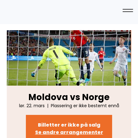
Moldova vs Norge
lør. 22. mars
  |  
Plassering er ikke bestemt ennå
Billetter er ikke på salg
Se andre arrangementer