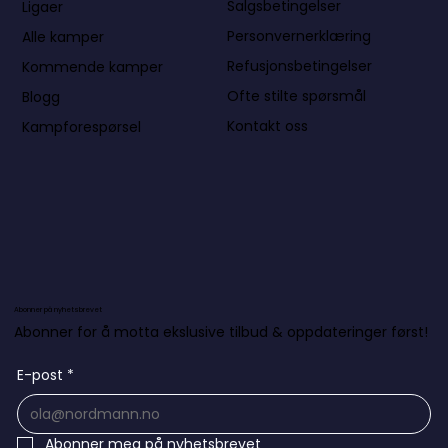
Salgsbetingelser
Ligaer
Personvernerklæring
Alle kamper
Refusjonsbetingelser
Kommende kamper
Ofte stilte spørsmål
Blogg
Kontakt oss
Kampforespørsel
Abonner på nyhetsbrevet
Abonner for å motta ekslusive tilbud & oppdateringer først!
E-post
*
Abonner meg på nyhetsbrevet