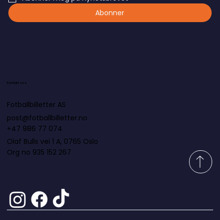
Abonner
Kontakt oss
Fotballbilletter AS
post@fotballbilletter.no
+47 986 77 074
Olaf Bulls vei 1 A, 0765 Oslo
Org no 935 152 267