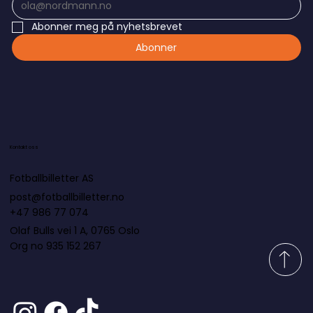
Abonner meg på nyhetsbrevet
Abonner
Kontakt oss
Fotballbilletter AS
post@fotballbilletter.no
+47 986 77 074
Olaf Bulls vei 1 A, 0765 Oslo
Org no 935 152 267