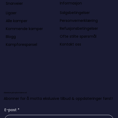
Informasjon
Snarveier
Salgsbetingelser
Ligaer
Personvernerklæring
Alle kamper
Refusjonsbetingelser
Kommende kamper
Ofte stilte spørsmål
Blogg
Kontakt oss
Kampforespørsel
Abonner på nyhetsbrevet
Abonner for å motta ekslusive tilbud & oppdateringer først!
E-post
*