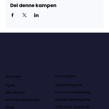
Del denne kampen
Informasjon
Snarveier
Salgsbetingelser
Ligaer
Personvernerklæring
Alle kamper
Refusjonsbetingelser
Kommende kamper
Ofte stilte spørsmål
Blogg