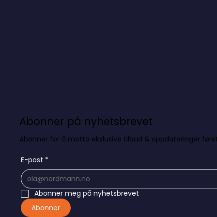
Abonner på nyhetsbrevet
Abonner for å motta ekslusive tilbud & oppdateringer først
E-post
*
Abonner meg på nyhetsbrevet
Abonner