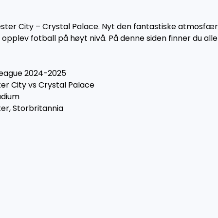
chester City – Crystal Palace. Nyt den fantastiske atmosfæ
plev fotball på høyt nivå. På denne siden finner du alle b
League 2024-2025
er City vs Crystal Palace
tadium
er, Storbritannia