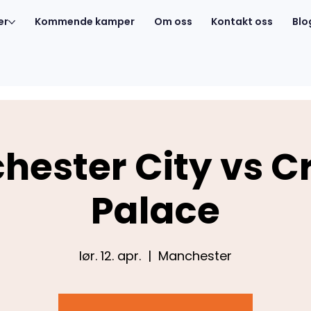
er
Kommende kamper
Om oss
Kontakt oss
Blo
ester City vs C
Palace
lør. 12. apr.
  |  
Manchester