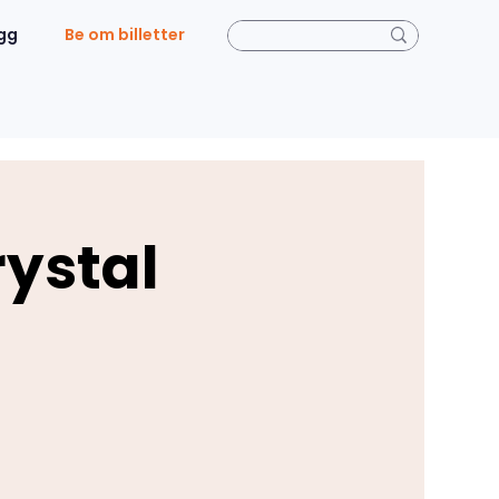
gg
Be om billetter
rystal