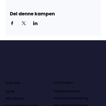
Del denne kampen
Informasjon
Snarveier
Salgsbetingelser
Ligaer
Personvernerklæring
Alle kamper
Refusjonsbetingelser
Kommende kamper