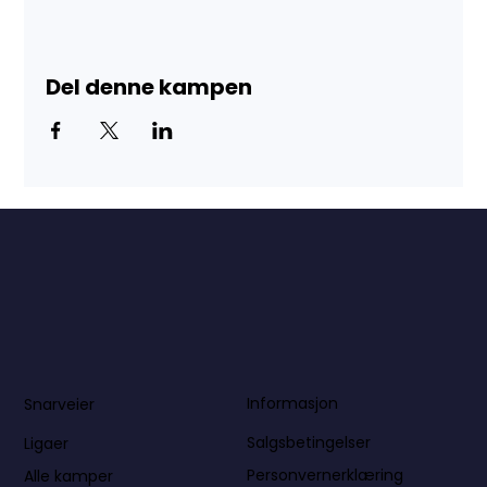
Del denne kampen
Informasjon
Snarveier
Salgsbetingelser
Ligaer
Personvernerklæring
Alle kamper