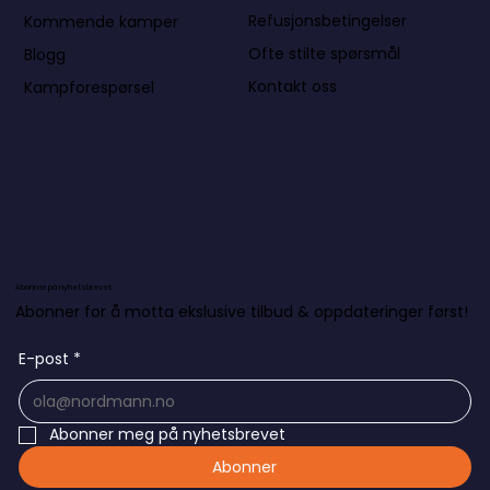
Refusjonsbetingelser
Kommende kamper
Ofte stilte spørsmål
Blogg
Kontakt oss
Kampforespørsel
Abonner på nyhetsbrevet
Abonner for å motta ekslusive tilbud & oppdateringer først!
E-post
*
Abonner meg på nyhetsbrevet
Abonner