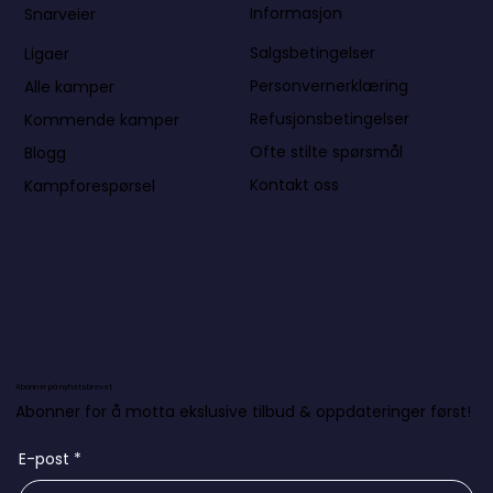
Informasjon
Snarveier
Salgsbetingelser
Ligaer
Personvernerklæring
Alle kamper
Refusjonsbetingelser
Kommende kamper
Ofte stilte spørsmål
Blogg
Kontakt oss
Kampforespørsel
Abonner på nyhetsbrevet
Abonner for å motta ekslusive tilbud & oppdateringer først!
E-post
*