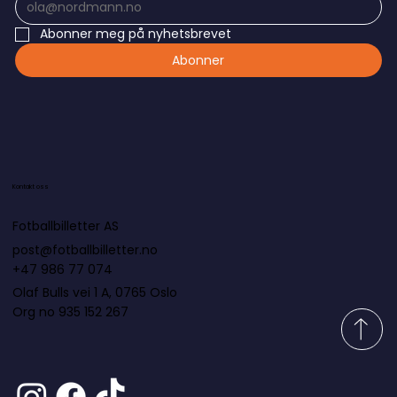
Abonner meg på nyhetsbrevet
Abonner
Kontakt oss
Fotballbilletter AS
post@fotballbilletter.no
+47 986 77 074
Olaf Bulls vei 1 A, 0765 Oslo
Org no 935 152 267