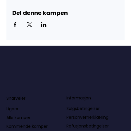
Del denne kampen
Informasjon
Snarveier
Salgsbetingelser
Ligaer
Personvernerklæring
Alle kamper
Refusjonsbetingelser
Kommende kamper