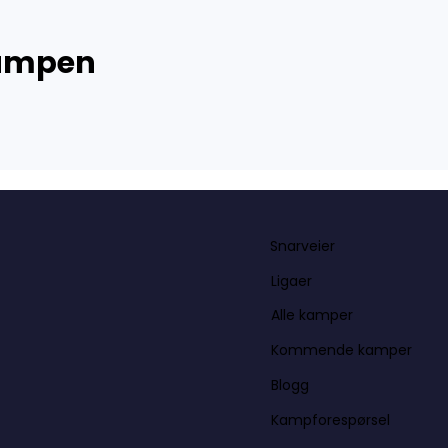
kampen
Snarveier
Ligaer
Alle kamper
Kommende kamper
Blogg
Kampforespørsel