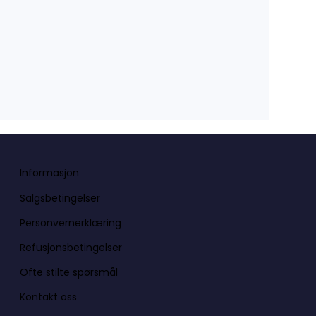
Informasjon
Salgsbetingelser
Personvernerklæring
Refusjonsbetingelser
Ofte stilte spørsmål
Kontakt oss