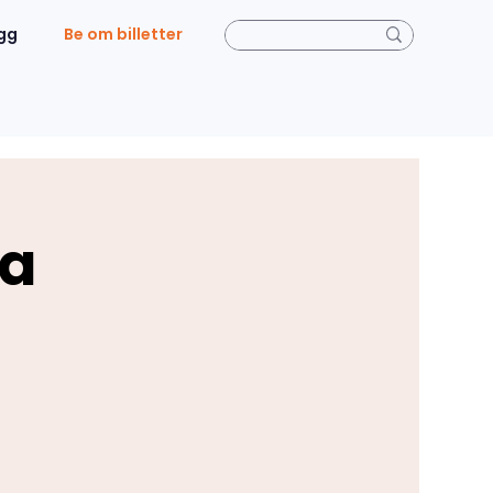
gg
Be om billetter
oa