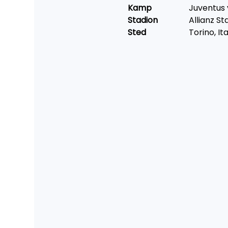
Kamp		
Juventus
Stadion		
Allianz S
Sted			
Torino, Ita