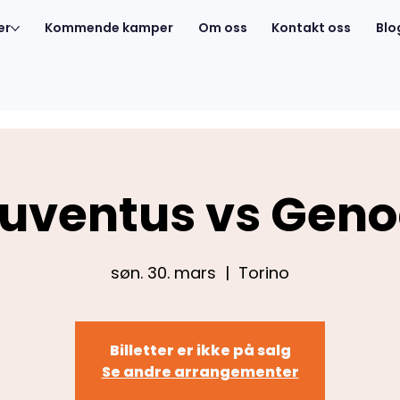
er
Kommende kamper
Om oss
Kontakt oss
Blo
uventus vs Gen
søn. 30. mars
  |  
Torino
Billetter er ikke på salg
Se andre arrangementer