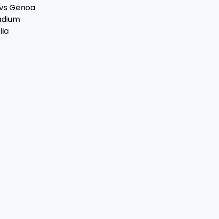
 vs Genoa
tadium
lia