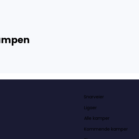
kampen
Snarveier
Ligaer
Alle kamper
Kommende kamper