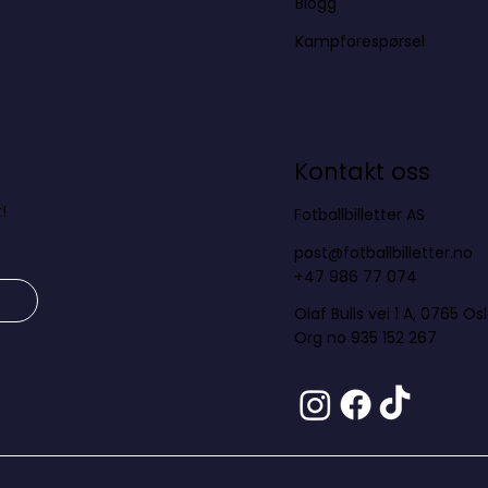
Blogg
Kampforespørsel
Kontakt oss
!
Fotballbilletter AS
post@fotballbilletter.no
+47 986 77 074
Olaf Bulls vei 1 A, 0765 Os
Org no 935 152 267