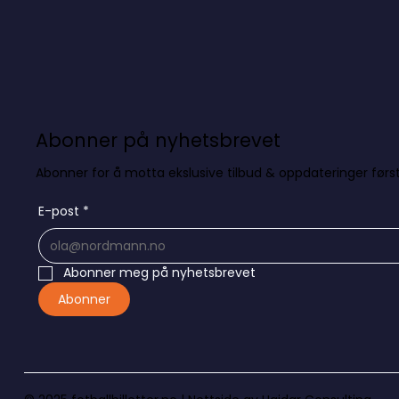
Abonner på nyhetsbrevet
Abonner for å motta ekslusive tilbud & oppdateringer først
E-post
*
Abonner meg på nyhetsbrevet
Abonner