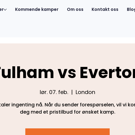
er
Kommende kamper
Om oss
Kontakt oss
Blo
Fulham vs Everto
lør. 07. feb.
  |  
London
aler ingenting nå. Når du sender forespørselen, vil vi k
deg med et pristilbud for ønsket kamp.