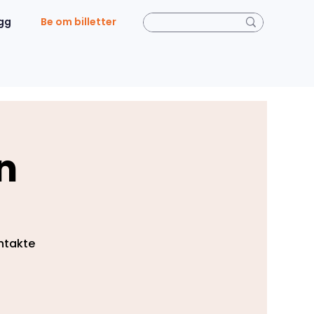
gg
Be om billetter
n
ontakte