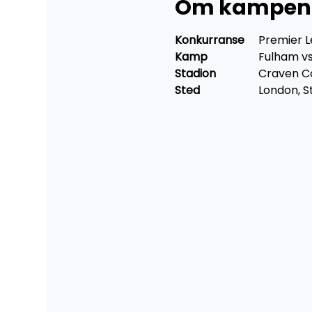
Om kampen
Konkurranse 
	Premier 
Kamp 
		Fulham v
Stadion 	
	Craven C
Sted 
		London, 