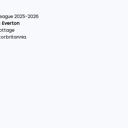
League 2025-2026
s
 Everton
ottage
Storbritannia.