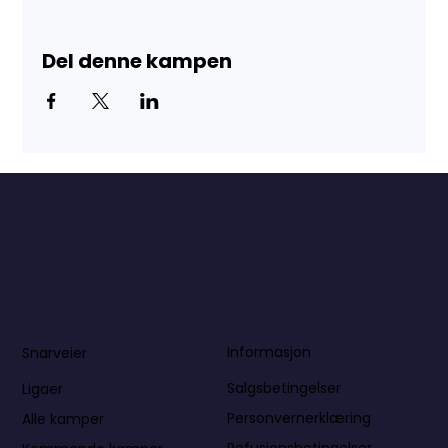
Del denne kampen
Informasjon
Snarveier
Salgsbetingelser
Ligaer
Personvernerklæring
Alle kamper