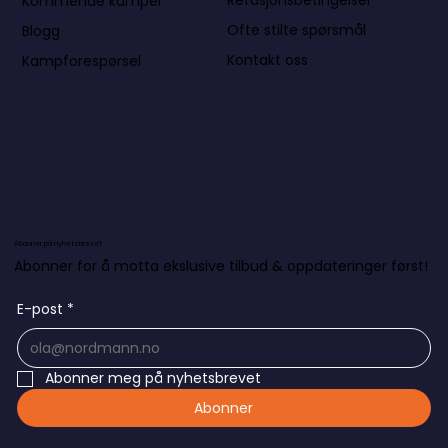
Refusjonsbetingelser
Kommende kamper
Ofte stilte spørsmål
Blogg
Kontakt oss
Kampforespørsel
Abonner på nyhetsbrevet
Abonner for å motta ekslusive tilbud & oppdateringer først!
E-post
*
Abonner meg på nyhetsbrevet
Abonner