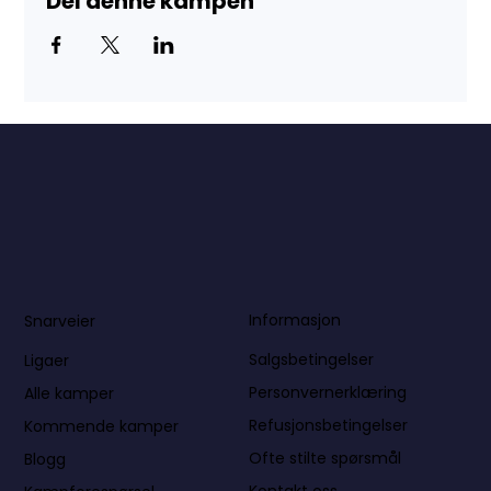
Del denne kampen
Informasjon
Snarveier
Salgsbetingelser
Ligaer
Personvernerklæring
Alle kamper
Refusjonsbetingelser
Kommende kamper
Ofte stilte spørsmål
Blogg