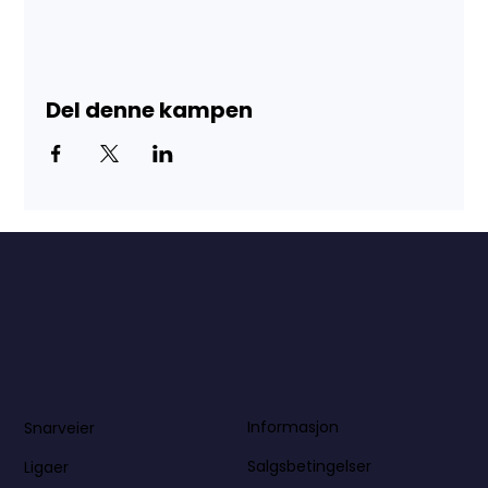
Del denne kampen
Informasjon
Snarveier
Salgsbetingelser
Ligaer