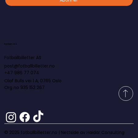
Abonner
Kontakt oss
Fotballbilletter AS
post@fotballbilletter.no
+47 986 77 074
Olaf Bulls vei 1 A, 0765 Oslo
Org no 935 152 267
© 2025 fotballbilletter.no |
Nettside av Haidar Consulting