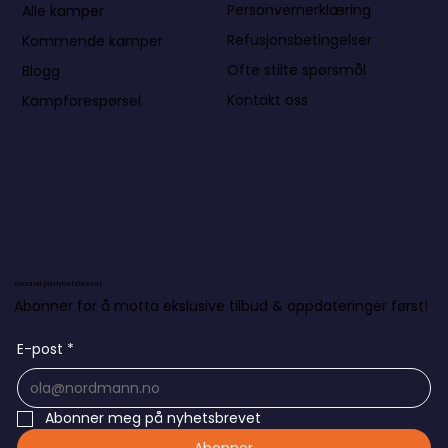
Personvernerklæring
Alle kamper
Refusjonsbetingelser
Kommende kamper
Ofte stilte spørsmål
Blogg
Kontakt oss
Kampforespørsel
Abonner på nyhetsbrevet
Abonner for å motta ekslusive tilbud & oppdateringer først!
E-post
*
Abonner meg på nyhetsbrevet