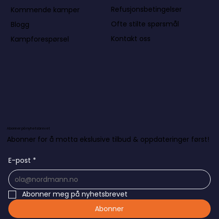
Refusjonsbetingelser
Kommende kamper
Ofte stilte spørsmål
Blogg
Kontakt oss
Kampforespørsel
Abonner på nyhetsbrevet
Abonner for å motta ekslusive tilbud & oppdateringer først!
E-post
*
Abonner meg på nyhetsbrevet
Abonner