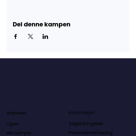
Del denne kampen
Informasjon
Snarveier
Salgsbetingelser
Ligaer
Personvernerklæring
Alle kamper