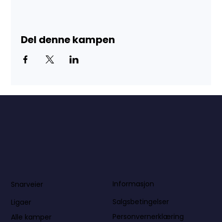
Del denne kampen
Informasjon
Snarveier
Salgsbetingelser
Ligaer
Personvernerklæring
Alle kamper