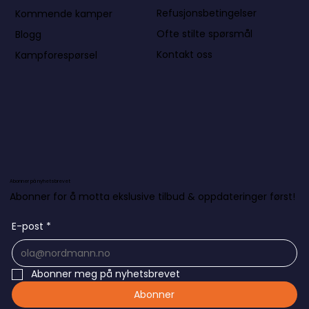
Refusjonsbetingelser
Kommende kamper
Ofte stilte spørsmål
Blogg
Kontakt oss
Kampforespørsel
Abonner på nyhetsbrevet
Abonner for å motta ekslusive tilbud & oppdateringer først!
E-post
*
Abonner meg på nyhetsbrevet
Abonner