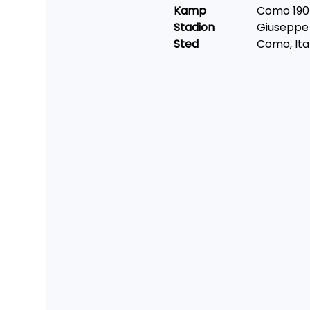
Kamp		
Como 190
Stadion		
Giuseppe 
Sted			
Como, Ital