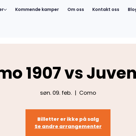
er
Kommende kamper
Om oss
Kontakt oss
Blo
mo 1907 vs Juven
søn. 09. feb.
  |  
Como
Billetter er ikke på salg
Se andre arrangementer