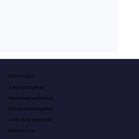
Informasjon
Salgsbetingelser
Personvernerklæring
Refusjonsbetingelser
Ofte stilte spørsmål
Kontakt oss