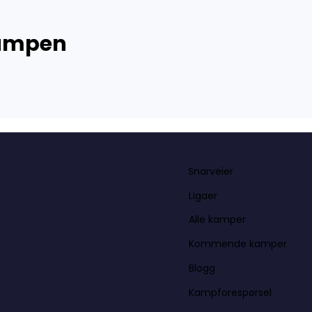
kampen
Snarveier
Ligaer
Alle kamper
Kommende kamper
Blogg
Kampforespørsel