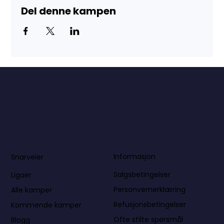
Del denne kampen
Informasjon
Snarveier
Salgsbetingelser
Ligaer
Personvernerklæring
Alle kamper
Refusjonsbetingelser
Kommende kamper
Ofte stilte spørsmål
Blogg