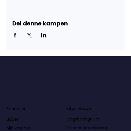
Del denne kampen
Informasjon
Snarveier
Salgsbetingelser
Ligaer
Personvernerklæring
Alle kamper