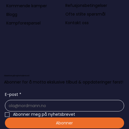
Refusjonsbetingelser
Kommende kamper
Ofte stilte spørsmål
Blogg
Kontakt oss
Kampforespørsel
Abonner på nyhetsbrevet
Abonner for å motta ekslusive tilbud & oppdateringer først!
E-post
*
Abonner meg på nyhetsbrevet
Abonner