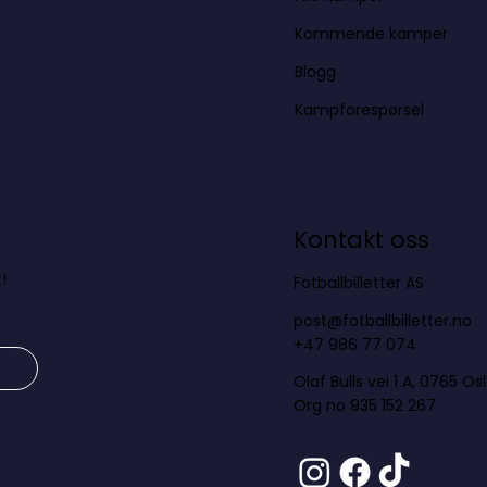
Kommende kamper
Blogg
Kampforespørsel
Kontakt oss
!
Fotballbilletter AS
post@fotballbilletter.no
+47 986 77 074
Olaf Bulls vei 1 A, 0765 Os
Org no 935 152 267