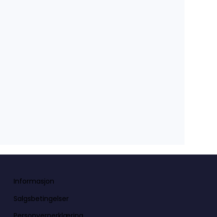
Informasjon
Salgsbetingelser
Personvernerklæring