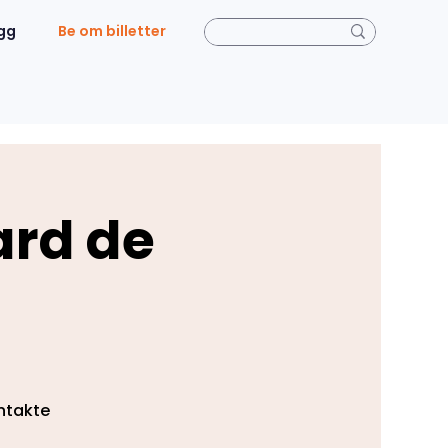
gg
Be om billetter
ard de
ontakte