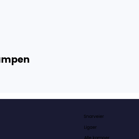
kampen
Snarveier
Ligaer
Alle kamper