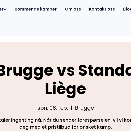
er
Kommende kamper
Om oss
Kontakt oss
Blo
Brugge vs Stand
Liège
søn. 08. feb.
  |  
Brugge
aler ingenting nå. Når du sender forespørselen, vil vi k
deg med et pristilbud for ønsket kamp.