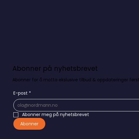
Abonner på nyhetsbrevet
Abonner for å motta ekslusive tilbud & oppdateringer først
E-post
*
Abonner meg på nyhetsbrevet
Abonner