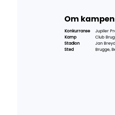
Om kampen
Konkurranse 
	Jupiler 
Kamp 
		Club Bru
Stadion 	
	Jan Brey
Sted 
		Brugge, B