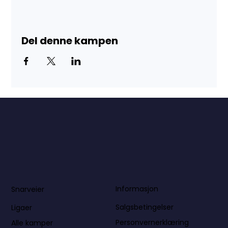
Del denne kampen
Informasjon
Snarveier
Salgsbetingelser
Ligaer
Personvernerklæring
Alle kamper