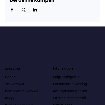
Del denne kampen
Informasjon
Snarveier
Salgsbetingelser
Ligaer
Personvernerklæring
Alle kamper
Refusjonsbetingelser
Kommende kamper
Ofte stilte spørsmål
Blogg