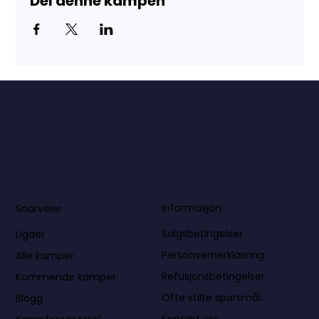
Del denne kampen
Informasjon
Snarveier
Salgsbetingelser
Ligaer
Personvernerklæring
Alle kamper
Refusjonsbetingelser
Kommende kamper
Ofte stilte spørsmål
Blogg