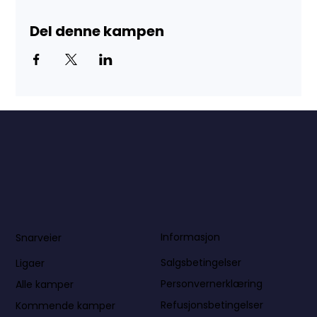
Del denne kampen
Informasjon
Snarveier
Salgsbetingelser
Ligaer
Personvernerklæring
Alle kamper
Refusjonsbetingelser
Kommende kamper