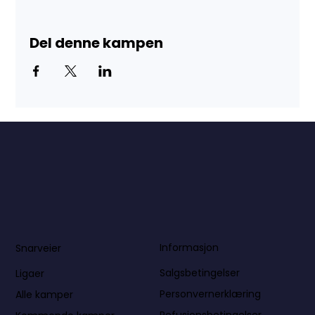
Del denne kampen
Informasjon
Snarveier
Salgsbetingelser
Ligaer
Personvernerklæring
Alle kamper