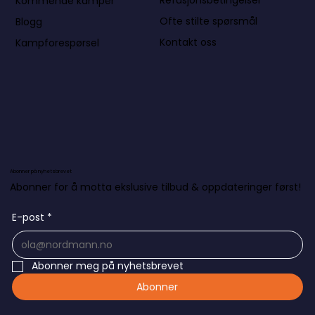
Refusjonsbetingelser
Kommende kamper
Ofte stilte spørsmål
Blogg
Kontakt oss
Kampforespørsel
Abonner på nyhetsbrevet
Abonner for å motta ekslusive tilbud & oppdateringer først!
E-post
*
Abonner meg på nyhetsbrevet
Abonner