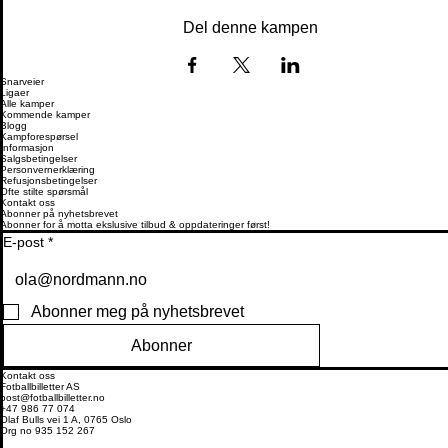
Del denne kampen
Snarveier
Ligaer
Alle kamper
Kommende kamper
Blogg
Kampforespørsel
Informasjon
Salgsbetingelser
Personvernerklæring
Refusjonsbetingelser
Ofte stilte spørsmål
Kontakt oss
Abonner på nyhetsbrevet
Abonner for å motta ekslusive tilbud & oppdateringer først!
E-post
*
Abonner meg på nyhetsbrevet
Abonner
Kontakt oss
Fotballbilletter AS
post@fotballbilletter.no
+47 986 77 074
Olaf Bulls vei 1 A, 0765 Oslo
Org no 935 152 267