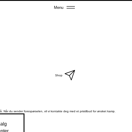
Menu
Shop
å. Når du sender forespørselen, vil vi kontakte deg med et pristilbud for ønsket kamp.
salg
nter