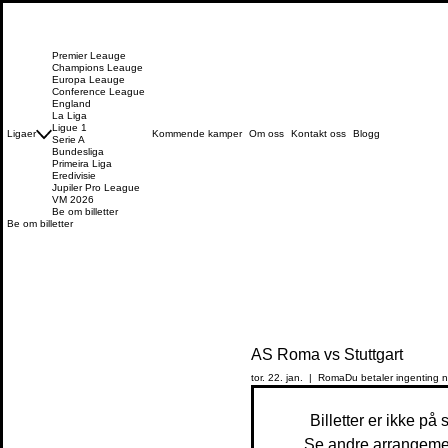
Premier Leauge
Champions Leauge
Europa Leauge
Conference League
England
La Liga
Ligue 1
Ligaer
Kommende kamper
Om oss
Kontakt oss
Blogg
Serie A
Bundesliga
Primeira Liga
Eredivisie
Jupiler Pro League
VM 2026
Be om billetter
Be om billetter
AS Roma vs Stuttgart
tor. 22. jan.
  |  
Roma
Du betaler ingenting n
Billetter er ikke på 
Se andre arrangeme