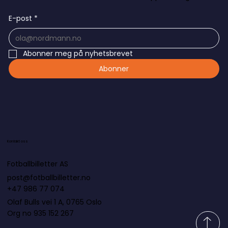
E-post
*
Abonner meg på nyhetsbrevet
Abonner
Kontakt oss
Fotballbilletter AS
post@fotballbilletter.no
+47 986 77 074
Olaf Bulls vei 1 A, 0765 Oslo
Org no 935 152 267