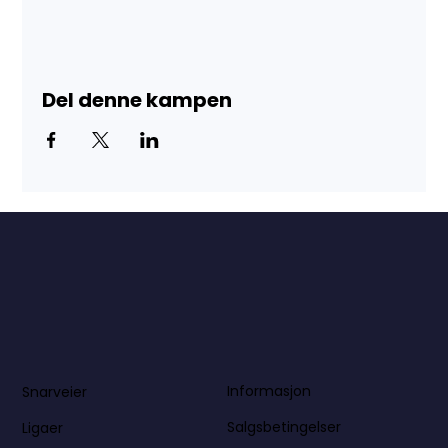
Del denne kampen
Informasjon
Snarveier
Salgsbetingelser
Ligaer