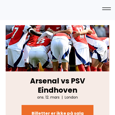
Arsenal vs PSV
Eindhoven
ons. 12. mars
  |  
London
Billetter er ikke på salg