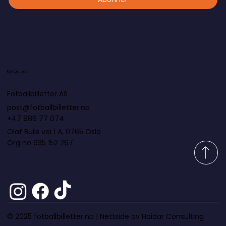
Kontakt oss
Fotballbilletter AS
post@fotballbilletter.no
+47 986 77 074
Olaf Bulls vei 1 A, 0765 Oslo
Org no 935 152 267
© 2025 fotballbilletter.no |
Nettside av Haidar Consulting