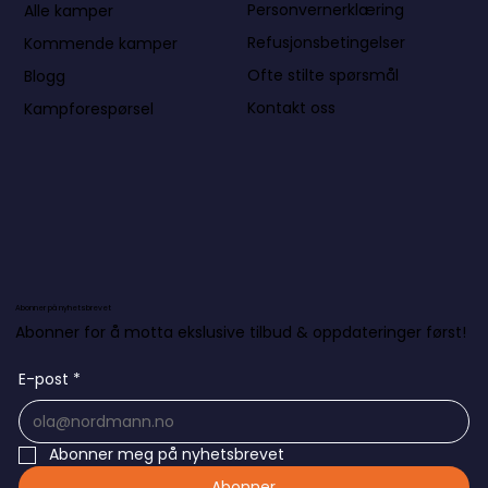
Personvernerklæring
Alle kamper
Refusjonsbetingelser
Kommende kamper
Ofte stilte spørsmål
Blogg
Kontakt oss
Kampforespørsel
Abonner på nyhetsbrevet
Abonner for å motta ekslusive tilbud & oppdateringer først!
E-post
*
Abonner meg på nyhetsbrevet
Abonner