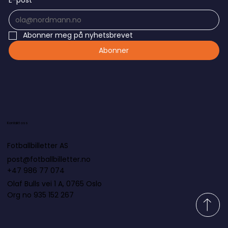
E-post
*
Abonner meg på nyhetsbrevet
Abonner
Kontakt oss
Fotballbilletter AS
post@fotballbilletter.no
+47 986 77 074
Olaf Bulls vei 1 A, 0765 Oslo
Org no 935 152 267