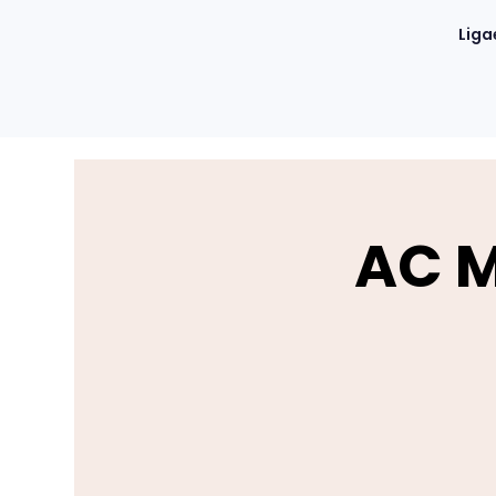
Liga
AC M