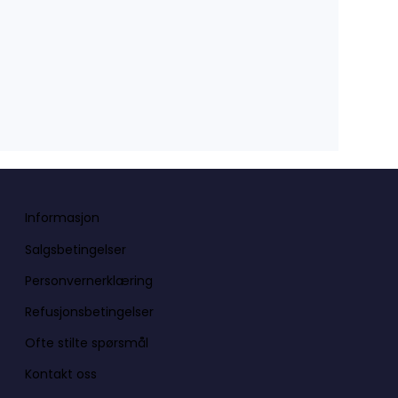
Informasjon
Salgsbetingelser
Personvernerklæring
Refusjonsbetingelser
Ofte stilte spørsmål
Kontakt oss