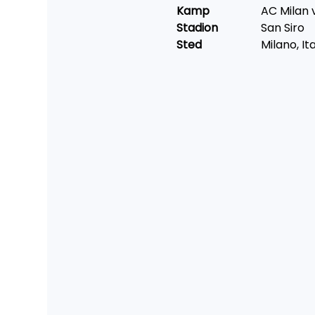
Kamp		
AC Milan 
Stadion		
San Siro
Sted			
Milano, Ita