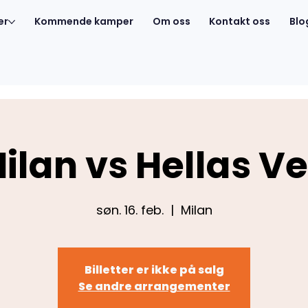
er
Kommende kamper
Om oss
Kontakt oss
Blo
ilan vs Hellas V
søn. 16. feb.
  |  
Milan
Billetter er ikke på salg
Se andre arrangementer