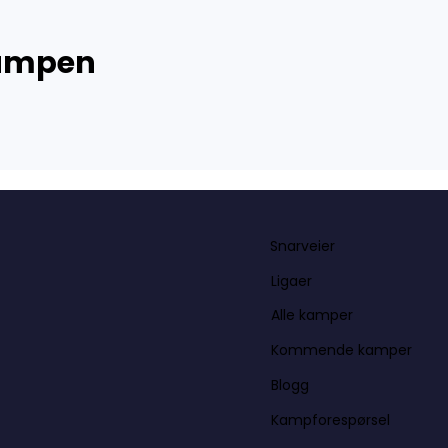
kampen
Snarveier
Ligaer
Alle kamper
Kommende kamper
Blogg
Kampforespørsel