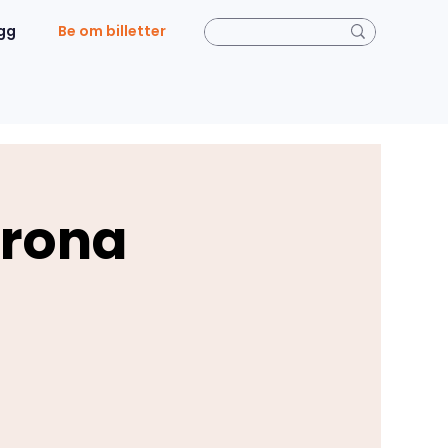
gg
Be om billetter
erona