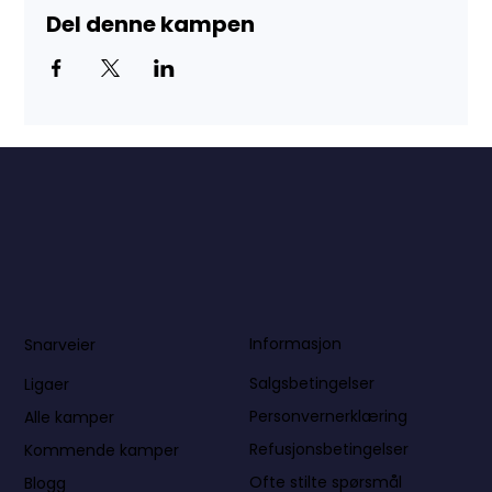
Del denne kampen
Informasjon
Snarveier
Salgsbetingelser
Ligaer
Personvernerklæring
Alle kamper
Refusjonsbetingelser
Kommende kamper
Ofte stilte spørsmål
Blogg