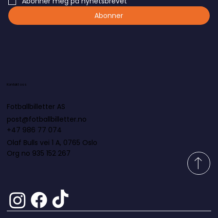
Abonner meg på nyhetsbrevet
Abonner
Kontakt oss
Fotballbilletter AS
post@fotballbilletter.no
+47 986 77 074
Olaf Bulls vei 1 A, 0765 Oslo
Org no 935 152 267