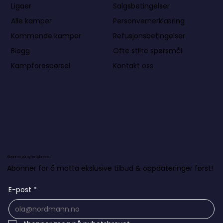
Salgsbetingelser
Ligaer
Personvernerklæring
Alle kamper
Refusjonsbetingelser
Kommende kamper
Ofte stilte spørsmål
Blogg
Kontakt oss
Kampforespørsel
Abonner på nyhetsbrevet
Abonner for å motta ekslusive tilbud & oppdateringer først!
E-post
*